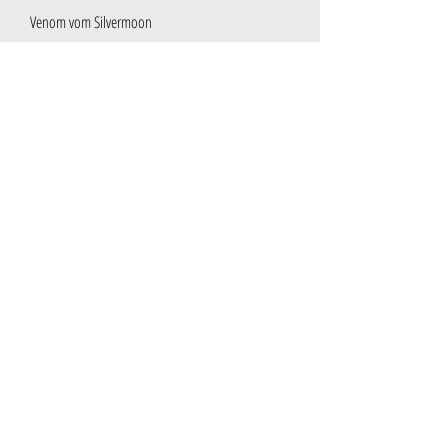
Venom vom Silvermoon
Unvergessen
Mitglied