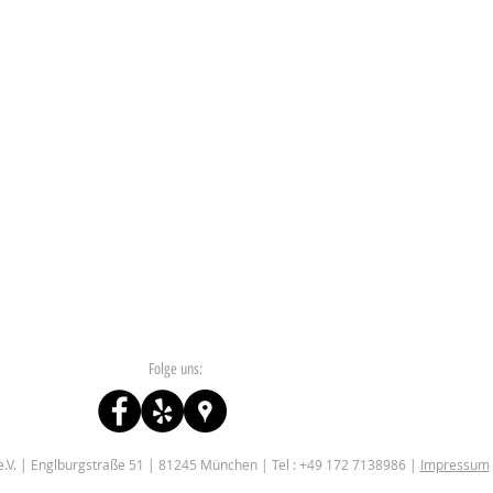
Folge uns:
V. | Englburgstraße 51 | 81245 München | Tel : +49 172 7138986 |
Impressum