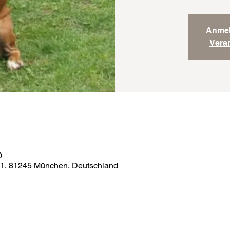
Anmel
Vera
0
51, 81245 München, Deutschland