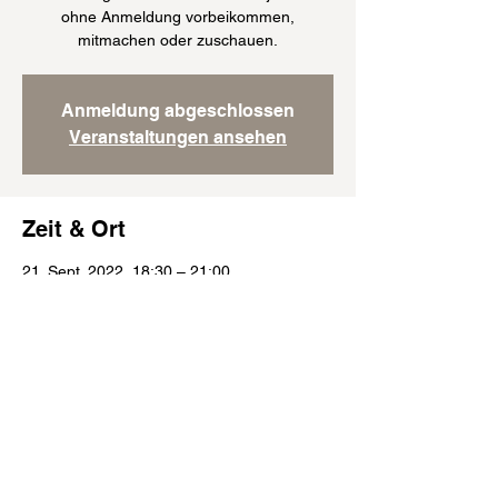
ohne Anmeldung vorbeikommen,
mitmachen oder zuschauen.
Anmeldung abgeschlossen
Veranstaltungen ansehen
Zeit & Ort
21. Sept. 2022, 18:30 – 21:00
München, Englburgstraße 51, 81245
München, Deutschland
Folge uns: