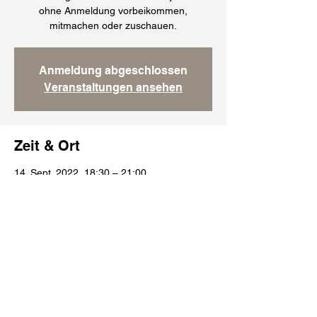
ohne Anmeldung vorbeikommen,
mitmachen oder zuschauen.
Anmeldung abgeschlossen
Veranstaltungen ansehen
Zeit & Ort
14. Sept. 2022, 18:30 – 21:00
München, Englburgstraße 51, 81245
München, Deutschland
Folge uns: