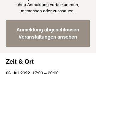
ohne Anmeldung vorbeikommen,
mitmachen oder zuschauen.
Anmeldung abgeschlossen
Veranstaltungen ansehen
Zeit & Ort
06. Juli 2022, 17:00 – 20:00
München, Englburgstraße 51, 81245
München, Deutschland
Folge uns: