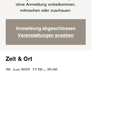
ohne Anmeldung vorbeikommen,
mitmachen oder zuschauen.
Anmeldung abgeschlossen
Veranstaltungen ansehen
Zeit & Ort
29. Juni 2022, 17:00 – 20:00
München, Englburgstraße 51, 81245
München, Deutschland
Folge uns: