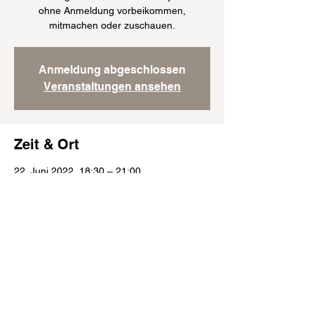
ohne Anmeldung vorbeikommen,
mitmachen oder zuschauen.
Anmeldung abgeschlossen
Veranstaltungen ansehen
Zeit & Ort
22. Juni 2022, 18:30 – 21:00
München, Englburgstraße 51, 81245
München, Deutschland
Folge uns: