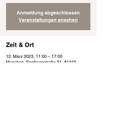
Anmeldung abgeschlossen
Veranstaltungen ansehen
Zeit & Ort
12. März 2023, 11:00 – 17:00
München, Englburgstraße 51, 81245
München, Deutschland
Folge uns:
©2023 | Boxer Klub Gruppe München e.V. |
Englburgstraße 51 | 81245 München | Tel :
+49 172